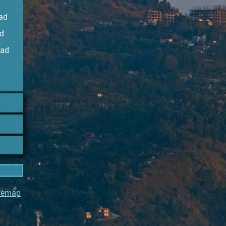
ad
d
Rad
temap