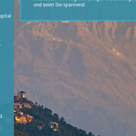
und seien Sie spannend.
spital
r
d